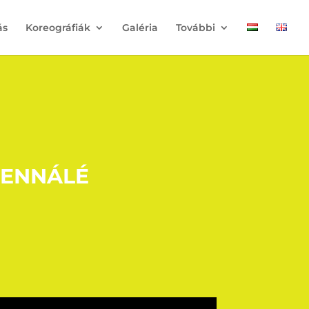
ás
Koreográfiák
Galéria
További
IENNÁLÉ