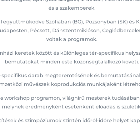
és a szakemberek.
 együttműködve Szófiában (BG), Pozsonyban (SK) és K
dapesten, Pécsett, Dánszentmiklóson, Ceglédbercelen
voltak a programok.
házi keretek között és különleges tér-specifikus hely
bemutatókat minden este közönségtalálkozó követi.
ér-specifikus darab megteremtésének és bemutatásának 
mzetközi művészek koprodukciós munkájaként létreho
os workshop programon, világhírű mesterek tudásában
melynek eredményként esetenként előadás is születik
vetítések és szimpóziumok szintén időről-időre helyet 