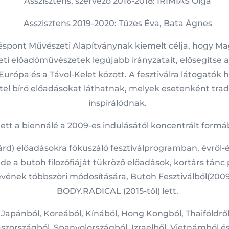
Asszisztens, szervező 2016-2018: IRIMIÁS Olga
Asszisztens 2019-2020: Tüzes Éva, Bata Ágnes
téspont Művészeti Alapítványnak kiemelt célja, hogy Ma
ti előadóművészetek legújabb irányzatait, elősegítse a
rópa és a Távol-Kelet között. A fesztiválra látogatók hat
tel bíró előadásokat láthatnak, melyek esetenként trad
inspirálódnak.
ett a biennálé a 2009-es indulásától koncentrált form
rd) előadásokra fókuszáló fesztiválprogramban, évről
de a butoh filozófiáját tükröző előadások, kortárs tánc
vének többszöri módosítására, Butoh Fesztiválból(2009.) 
BODY.RADICAL (2015-től) lett.
apánból, Koreából, Kínából, Hong Kongból, Thaiföldről
aszországból, Spanyolországból, Izraelből, Vietnámból 