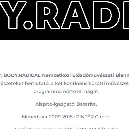
lt
BODY.RADICAL Nemzetközi Előadóművészeti Bienn
vészeteket bemutató, a két kontinens közötti művész
programmá nőtte ki magát.
Alapító-igazgató: Batarita,
Menedzser 2009-2015.: PINTÉR Gábor,