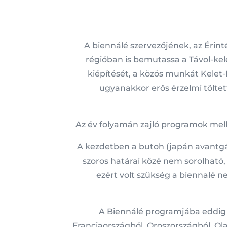
A biennálé szervezőjének, az Érin
régióban is bemutassa a Távol-kele
kiépítését, a közös munkát Kelet-Eu
ugyanakkor erős érzelmi töltet
Az év folyamán zajló programok mell
A kezdetben a butoh (japán avantgá
szoros határai közé nem sorolható, 
ezért volt szükség a biennalé ne
A Biennálé programjába eddig J
Franciaországból, Oroszországból, Ol