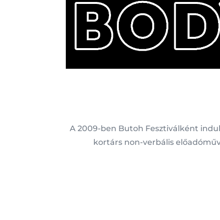
A 2009-ben Butoh Fesztiválként indu
kortárs non-verbális előadómű