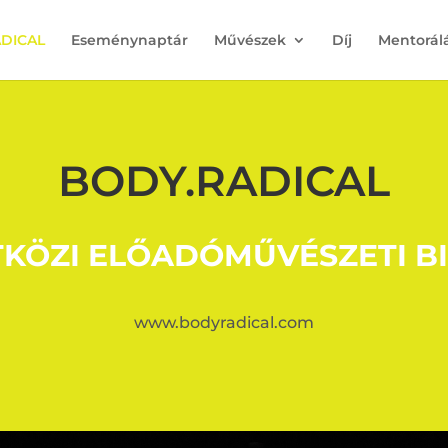
DICAL
Eseménynaptár
Művészek
Díj
Mentorál
BODY.RADICAL
KÖZI ELŐADÓMŰVÉSZETI B
www.bodyradical.com