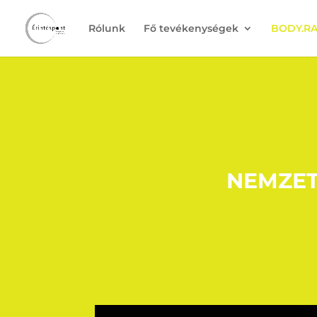
Rólunk
Fő tevékenységek
BODY.RA
NEMZET