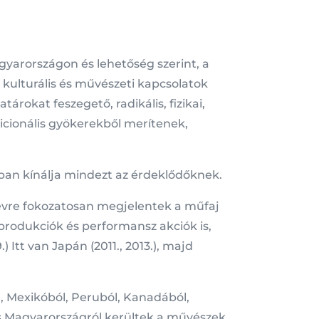
gyarországon és lehetőség szerint, a
 kulturális és művészeti kapcsolatok
árokat feszegető, radikális, fizikai,
icionális gyökerekből merítenek,
ában kínálja mindezt az érdeklődőknek.
-évre fokozatosan megjelentek a műfaj
 produkciók és performansz akciók is,
Itt van Japán (2011., 2013.), majd
, Mexikóból, Peruból, Kanadából,
és Magyarországról kerültek a művészek